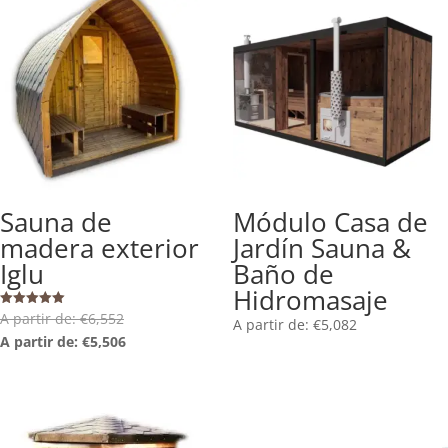
Best seller!
NUEVO!
Sauna de
Módulo Casa de
madera exterior
Jardín Sauna &
Iglu
Baño de
Hidromasaje
A partir de:
€
6,552
Valorado
A partir de:
€
5,082
con
A partir de:
€
5,506
5.00
de 5