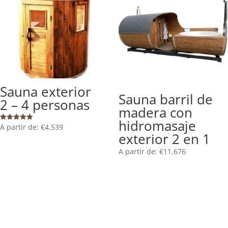
Sauna exterior
Sauna barril de
2 – 4 personas
madera con
hidromasaje
A partir de:
€
4,539
Valorado
con
exterior 2 en 1
5.00
de 5
A partir de:
€
11,676