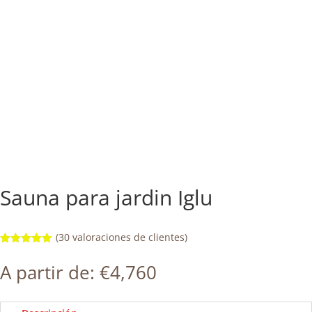
Sauna para jardin Iglu
(
30
valoraciones de clientes)
Valorado
con
5.00
de
A partir de:
€
4,760
5 en base
a
valoracione
s de
clientes